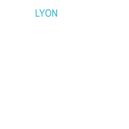
Salon fitness, sport et bien-être
5, 6 et 7 Février 2027
Palais des Sports Lyon Gerland
Contactez nous
Réseaux Sociaux
Mentions légales
Politique en matière de cookies
Politique de confidentialité
Conditions d'utilisation
© 2035 par Base du Fit