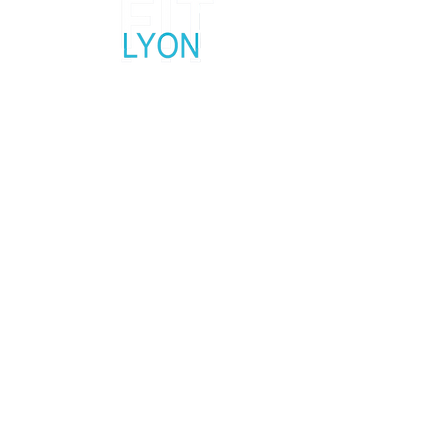
Salon fitness, sport et bien-être
5, 6 et 7 Février 2027
Palais des Sports Lyon Gerland
Contactez nous
Réseaux Sociaux
Mentions légales
Politique en matière de cookies
Politique de confidentialité
Conditions d'utilisation
© 2035 par Base du Fit