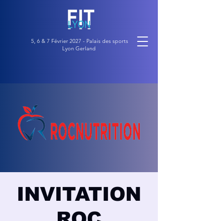
5, 6 & 7 Février 2027 - Palais des sports
Lyon Gerland
INVITATION
ROC