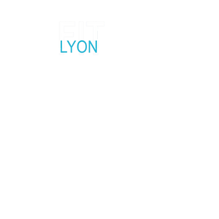
Salon fitness, sport et bien-être
5, 6 et 7 Février 2027
Palais des Sports Lyon Gerland
Contactez nous
Réseaux Sociaux
Mentions légales
Politique en matière de cookies
Politique de confidentialité