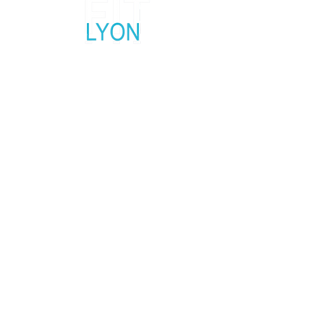
Salon fitness, sport et bien-être
5, 6 et 7 Février 2027
Palais des Sports Lyon Gerland
Contactez nous
Réseaux Sociaux
Mentions légales
Politique en matière de cookies
Politique de confidentialité
Conditions d'utilisation
© 2035 par Base du Fit