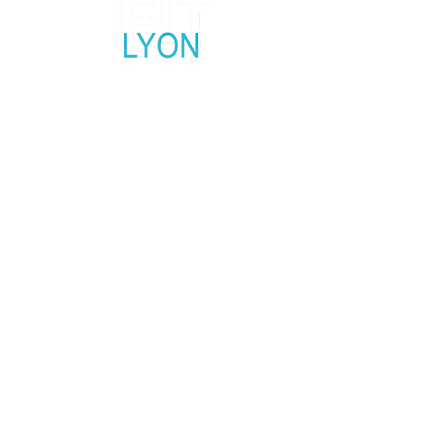
Salon fitness, sport et bien-être
5, 6 et 7 Février 2027
Palais des Sports Lyon Gerland
Contactez nous
Réseaux Sociaux
Mentions légales
Politique en matière de cookies
Politique de confidentialité
Conditions d'utilisation
© 2035 par Base du Fit