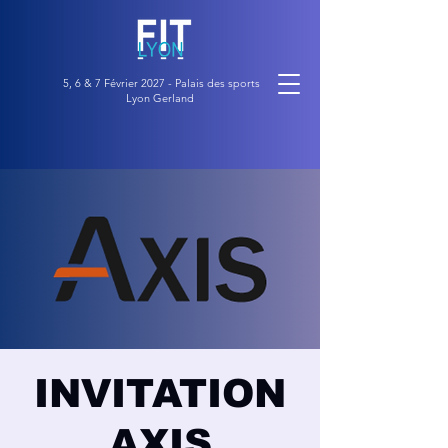
5, 6 & 7 Février 2027 - Palais des sports
Lyon Gerland
INVITATION
AXIS