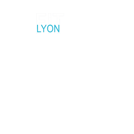
Salon fitness, sport et bien-être
5, 6 et 7 Février 2027
Palais des Sports Lyon Gerland
Contactez nous
Réseaux Sociaux
Mentions légales
Politique en matière de cookies
Politique de confidentialité