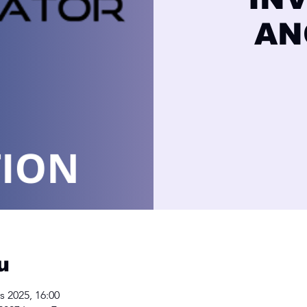
AN
u
s 2025, 16:00