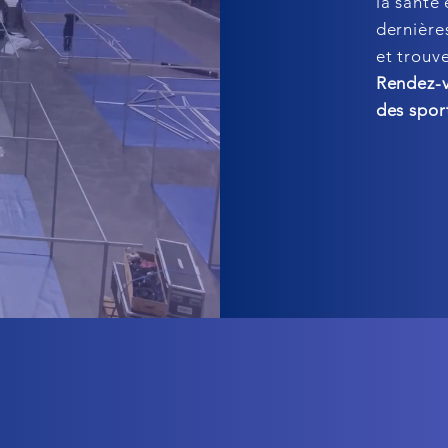
la santé 
dernière
et trouve
Rendez-vo
des spor