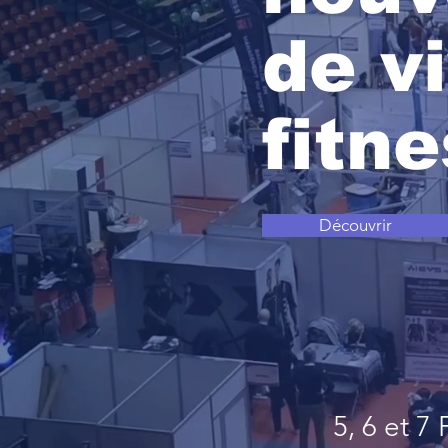
de vi
fitn
Découvrir
5, 6 et 7