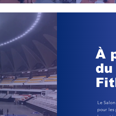
À 
du
Fi
Le Salon
pour les 