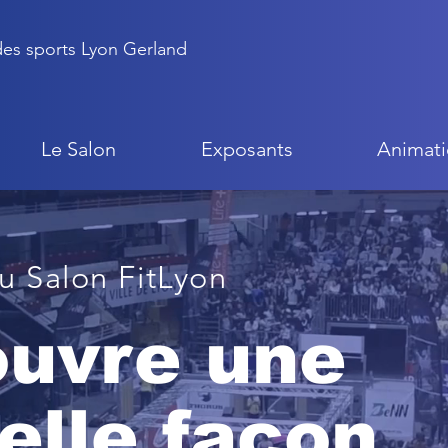
 des sports Lyon Gerland
Le Salon
Exposants
Animati
u Salon FitLyon
ouvre une
elle façon