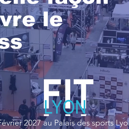
vre le
ess
 Février 2027 au Palais des sports Ly