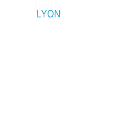
Salon fitness, sport et bien-être
5, 6 et 7 Février 2027
Palais des Sports Lyon Gerland
Contactez nous
Réseaux Sociaux
Mentions légales
Politique en matière de cookies
Politique de confidentialité
Conditions d'utilisation
© 2035 par Base du Fit