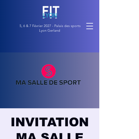
5, 6 & 7 Février 2027 - Palais des sports
Lyon Gerland
INVITATION
MA SALLE