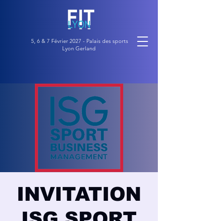
5, 6 & 7 Février 2027 - Palais des sports
Lyon Gerland
INVITATION
ISG SPORT